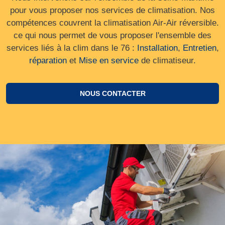
pour vous proposer nos services de climatisation. Nos
compétences couvrent la climatisation Air-Air réversible.
ce qui nous permet de vous proposer l'ensemble des
services liés à la clim dans le 76 :
Installation
,
Entretien
,
réparation
et
Mise en service
de climatiseur.
NOUS CONTACTER