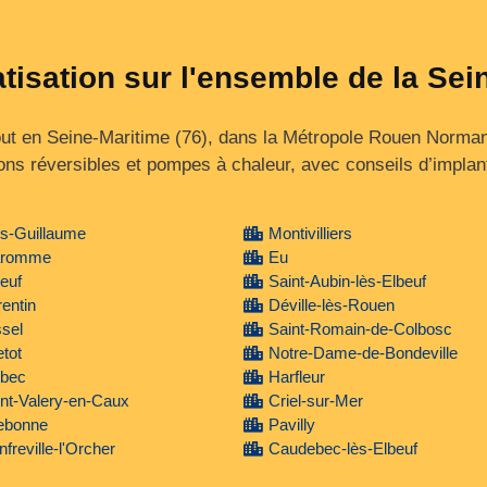
atisation sur l'ensemble de la Sei
out en Seine‑Maritime (76), dans la Métropole Rouen Normand
ons réversibles et pompes à chaleur, avec conseils d’implan
s-Guillaume
Montivilliers
romme
Eu
euf
Saint-Aubin-lès-Elbeuf
entin
Déville-lès-Rouen
sel
Saint-Romain-de-Colbosc
tot
Notre-Dame-de-Bondeville
lbec
Harfleur
nt-Valery-en-Caux
Criel-sur-Mer
lebonne
Pavilly
freville-l'Orcher
Caudebec-lès-Elbeuf