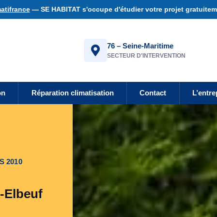
atifrance
— SE HABITAT s'occupe d'étudier votre projet gratuiteme
76 – Seine-Maritime
SECTEUR D'INTERVENTION
on
Réparation climatisation
Contact
L’entre
S 2010
-Elbeuf