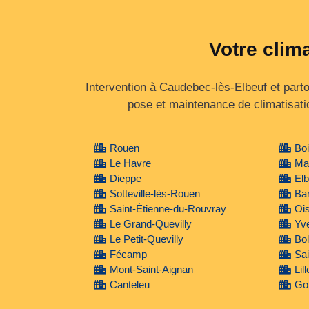
Votre clim
Intervention à Caudebec-lès-Elbeuf et part
pose et maintenance de climatisati
Rouen
Boi
Le Havre
Ma
Dieppe
Elb
Sotteville-lès-Rouen
Bar
Saint-Étienne-du-Rouvray
Ois
Le Grand-Quevilly
Yve
Le Petit-Quevilly
Bo
Fécamp
Sai
Mont-Saint-Aignan
Lil
Canteleu
Gon