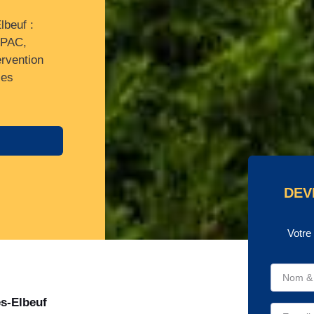
lbeuf :
/PAC,
ervention
ces
DEV
Votre
ès-Elbeuf